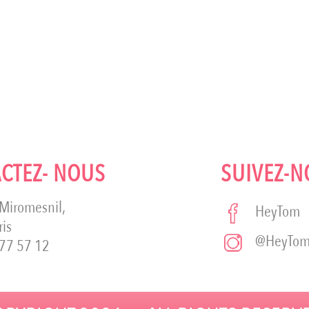
CTEZ- NOUS
SUIVEZ-N
 Miromesnil,
HeyTom
ris
@HeyTo
77 57 12