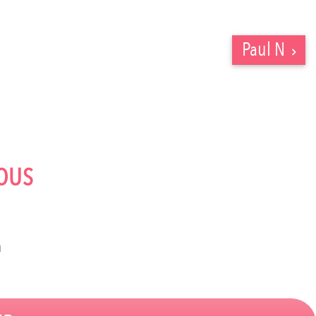
Paul N
OUS
m